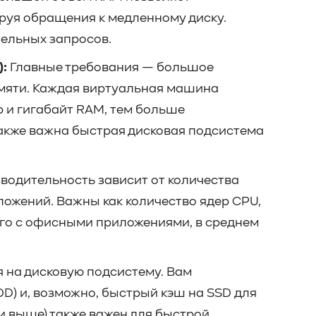
руя обращения к медленному диску.
лельных запросов.
:
Главные требования — большое
мяти. Каждая виртуальная машина
р и гигабайт RAM, тем больше
акже важна быстрая дисковая подсистема
водительность зависит от количества
ожений. Важны как количество ядер CPU,
его с офисными приложениями, в среднем
 на дисковую подсистему. Вам
D) и, возможно, быстрый кэш на SSD для
и выше) также важен для быстрой