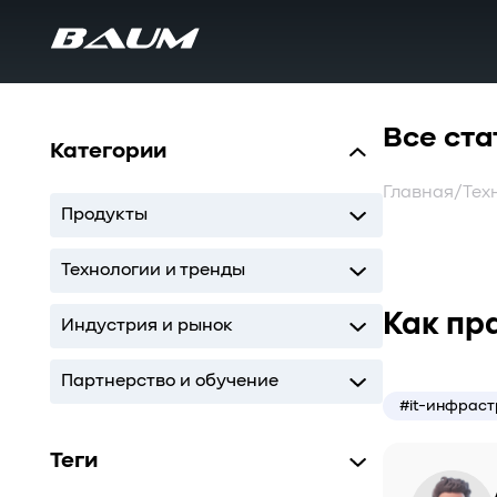
Все ста
Категории
Главная
/
Тех
Продукты
UDS
MDS
SWARM
BaS
Технологии и тренды
Как пр
Storage
AI
ИТ-инфраструктура
Индустрия и рынок
Storage
AI
ИТ-инфраструктура
Партнерство и обучение
#it-инфраст
Кодиум
Глоссарий
Теги