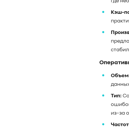
где не
#управление СХД
#стандарт
#DRAM-кэш
#EPO-safe cache
Кэш-п
#ArmorCache
#Mode Page 08h
практи
#биты WCE
#RCD
#FUA
#Linux
Произв
#ZFS
#Windows
предлаг
#Western Digital OptiNAND
##checkpoint
#Безопасность
#SMR
стабил
#Shingled Magnetic Recording
#NAS
Оператив
#DM-SMR
#HM-SMR
#FDP
Объем
данных
Тип:
Со
ошибо
из-за 
Частот