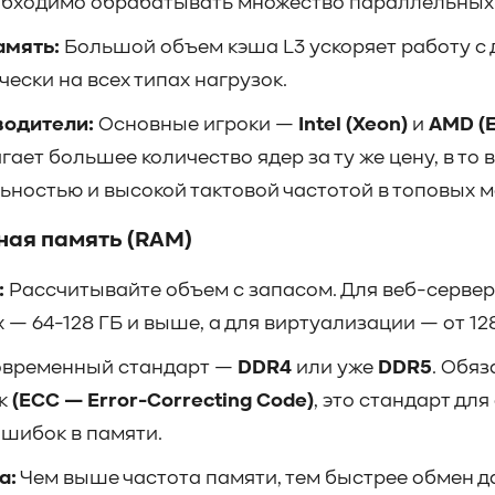
обходимо обрабатывать множество параллельных
амять:
Большой объем кэша L3 ускоряет работу с 
чески на всех типах нагрузок.
одители:
Основные игроки —
Intel (Xeon)
и
AMD (
ает большее количество ядер за ту же цену, в то в
ьностью и высокой тактовой частотой в топовых м
ная память (RAM)
:
Рассчитывайте объем с запасом. Для веб-сервера
 — 64-128 ГБ и выше, а для виртуализации — от 128
временный стандарт —
DDR4
или уже
DDR5
. Обяз
к
(ECC — Error-Correcting Code)
, это стандарт дл
ошибок в памяти.
а:
Чем выше частота памяти, тем быстрее обмен 