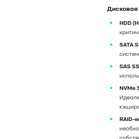
Дисковая 
HDD (Ha
критич
SATA SS
систем
SAS SS
исполь
NVMe S
Идеале
кэширо
RAID-к
необхо
собств