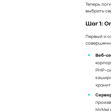
#SWARM
#RDMA
#Gartner
Теперь лог
#Storage
#NAND
#SCM
#HDD
выбрать се
#SATA
#SAS
#NFS
#SNIA
#scsi
#protocols
#t10
#reservations
Шаг 1: 
#СРК
#BaS
#РезервноеКопирование
#HAMR
Первый и с
#PMR
#MAMR
#TCP
#GDS
совершенно
#DIF/DIX
#ZeroTrust
#AmongUs
#SensorLM
#ЗащитаДанных
Веб-се
#Product
#it-инфраструктура
корпор
#коммутаторы
#Codium
PHP-ск
#ComputationalStorage
кэширо
#StorageArchitecture
хранит
#DataProcessing
#StorageOffload
#серверы
#DRAM
#HBM
#рынок
Сервер
#NVIDIA
#Inference
#KV_cache
произв
#Long-context_LLM
#AI_datacenter
NVMe) 