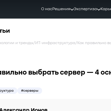
О нас
Решения
Экспертиза
Карь
тьи
нологии и тренды
/
ИТ-инфраструктура
/
Как правильно в
авильно выбрать сервер — 4 о
руктура
#серверы
Александр Ионов