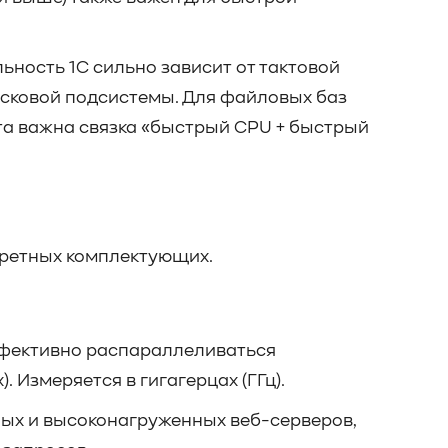
ьность 1С сильно зависит от тактовой
исковой подсистемы. Для файловых баз
нта важна связка «быстрый CPU + быстрый
кретных комплектующих.
ффективно распараллеливаться
. Измеряется в гигагерцах (ГГц).
ных и высоконагруженных веб-серверов,