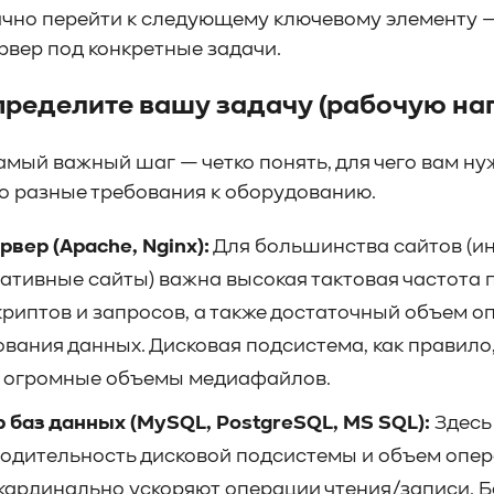
ично перейти к следующему ключевому элементу — 
рвер под конкретные задачи.
Определите вашу задачу (рабочую на
амый важный шаг — четко понять, для чего вам ну
 разные требования к оборудованию.
рвер (Apache, Nginx):
Для большинства сайтов (и
ативные сайты) важна высокая тактовая частота 
риптов и запросов, а также достаточный объем о
вания данных. Дисковая подсистема, как правило, 
 огромные объемы медиафайлов.
 баз данных (MySQL, PostgreSQL, MS SQL):
Здесь
одительность дисковой подсистемы и объем опер
кардинально ускоряют операции чтения/записи. 