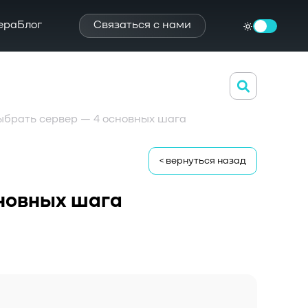
ера
Блог
Связаться с нами
ыбрать сервер — 4 основных шага
< вернуться назад
сновных шага