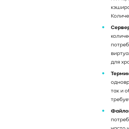
#Кибератака
#Риски
#Продукт
кэширо
#система_мониторинга
#ПО
#data fabric
#architecture
Количе
#Tech Pulse
Сервер
#Векторные базы данных
количе
#AI-инфраструктура
#Enterprise AI
потреб
#VAST Data
#WEKA
#Hitachi Vantara
#SES
#индустрия
виртуа
#Вычислительные накопители
для хр
#Computational Storage
#ML
Термин
#VDURA
#all-flash
одновр
#распределенные файловые системы
#NetApp
#DASE архитектура
#HPC
так и 
#система_виртуализации
#Qdrant
требуе
#Hammerspace
#Pure Storage
Файлов
#кэширование
#SRAM
потреб
#DRAM Cache
#SLC Cache
#PLP
#Объектное хранилище
#HTTP/TCP
часто 