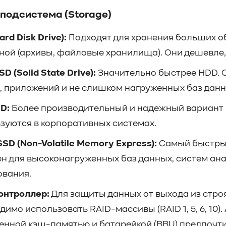
подсистема (Storage)
rd Disk Drive):
Подходят для хранения больших об
ной (архивы, файловые хранилища). Они дешевле,
D (Solid State Drive):
Значительно быстрее HDD. 
, приложений и не слишком нагруженных баз данн
D:
Более производительный и надежный вариант п
зуются в корпоративных системах.
SD (Non-Volatile Memory Express):
Самый быстрый
н для высоконагруженных баз данных, систем ана
вания.
онтроллер:
Для защиты данных от выхода из строя
димо использовать RAID-массивы (RAID 1, 5, 6, 10
енной кэш-памятью и батарейкой (BBU) предпочтит