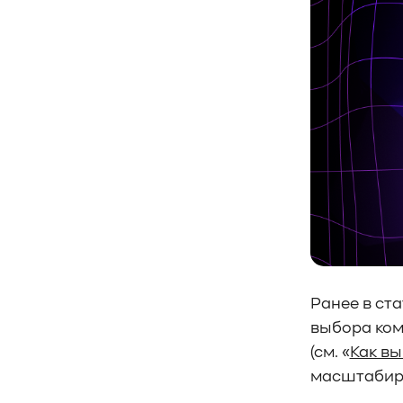
#СистемноеАдминистрирование
#ЛокальноеХранилище
#Наука
#AgenticAI
#ИскусственныйИнтеллект
#AI
#LLM
#Инновации
#Будущее
#СХД
#AllFlash
#BAUM
#MDS
#Data
#SSD
#nvme
#enterprise
#tlc
#qlc
#plc
#zns
#dwpd
#3dxpoint
#optane
#cxl
#3d-nand
#BaumTechPulse
#Baum MDS
#Baum MDS Security
#BaumMDS
#BaumUDS
#BaumSWARM
#OFP
#pNFS
#S3
Ранее в ст
#RAG
#VectorBucket
#АгентныйИИ
выбора ком
#ЭкосистемаBaum
(см. «
Как в
#ПирамидаBaum
#WALSH
#GPU
масштабиру
#Medical
#Здравоохранение