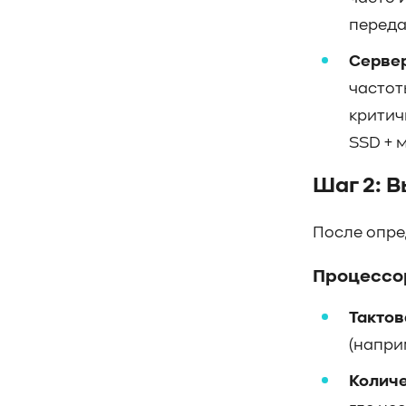
#CPU
#Flash
#Baum UDS
переда
#оверпровижининг
#SCSI/SAS
Сервер
#enterprise SSD
#сonsumer SSD
частот
#подбор СХД
#storage management
#Redfish
#Swordfish
#Sunfish
критич
#SODA Foundation
SSD + 
#disaggregated storage
#NVMe-oF
Шаг 2: 
#производительность
#I/O
#bandwidth
#throughput
#block size
#I/O size
#IOPs
#latency
После опре
#queue depth
#percentile
Процессор
#workload
#Sprandom
#preconditioning
#Scality ADI
Тактов
#S3 over RDMA
#GPU-Direct
(напри
#Guardian
#MCP-интеграция
#Киберустойчивость
Количе
#Резервное копирование