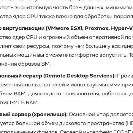
вать значительную часть базы данных, минимизи
ство ядер CPU также важно для обработки парал
 виртуализации (VMware ESXi, Proxmox, Hyper-V)
ство ядер CPU и огромный объем оперативной па
ляет свои ресурсы, поэтому чем больше у вас яде
льных машин вы сможете комфортно запустить. Т
анения образов ВМ.
альный сервер (Remote Desktop Services):
Произ
еменных пользователей и используемых ими прил
объем RAM. Для каждого пользователя, работающ
тся 1-2 ГБ RAM.
ый сервер (хранилище):
Основной упор делается
уется большой объем дискового пространства (HD
используемых файлов. Сетевой интерфейс (10GbE 