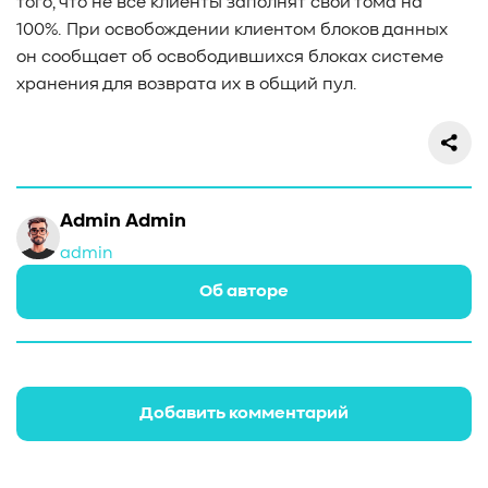
того, что не все клиенты заполнят свои тома на
#Western Digital OptiNAND
##checkpoint
100%. При освобождении клиентом блоков данных
#Безопасность
#SMR
#Shingled Magnetic Recording
он сообщает об освободившихся блоках системе
#NAS
#DM-SMR
#HM-SMR
#FDP
#RAID Offload
хранения для возврата их в общий пул.
#Kioxia
Admin Admin
admin
Об авторе
Добавить комментарий