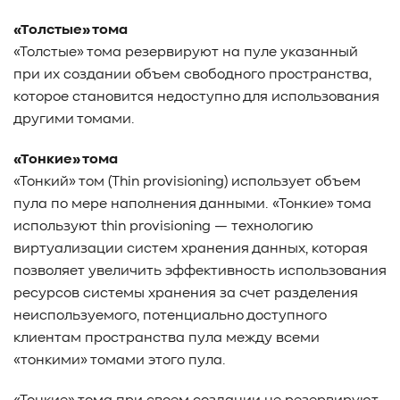
#TCP
#GDS
#DIF/DIX
#ZeroTrust
#AmongUs
«Толстые» тома
#SensorLM
#ЗащитаДанных
#Product
«Толстые» тома резервируют на пуле указанный
#it-инфраструктура
#коммутаторы
#Codium
при их создании объем свободного пространства,
#ComputationalStorage
#StorageArchitecture
которое становится недоступно для использования
#DataProcessing
#StorageOffload
#серверы
другими томами.
#DRAM
#HBM
#рынок
#NVIDIA
#Inference
#KV_cache
#Long-context_LLM
#AI_datacenter
«Тонкие» тома
«Тонкий» том
#Кибератака
(
Thin provisioning) использует объем
#Риски
#Продукт
пула по мере наполнения данными. «Тонкие» тома
#система_мониторинга
#ПО
#data fabric
используют thin provisioning — технологию
#architecture
#Tech Pulse
#Векторные базы данных
виртуализации систем хранения данных, которая
#AI-инфраструктура
#Enterprise AI
#VAST Data
позволяет увеличить эффективность использования
#WEKA
#Hitachi Vantara
#SES
#индустрия
ресурсов системы хранения за счет разделения
#Вычислительные накопители
неиспользуемого, потенциально доступного
#Computational Storage
#ML
#VDURA
#all-flash
клиентам пространства пула между всеми
#распределенные файловые системы
#NetApp
«тонкими» томами этого пула.
#DASE архитектура
#HPC
#система_виртуализации
#Qdrant
#Hammerspace