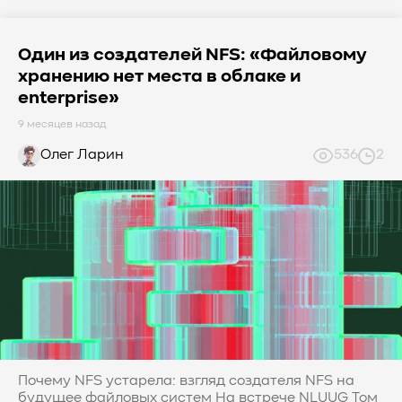
Один из создателей NFS: «Файловому
хранению нет места в облаке и
enterprise»
9 месяцев назад
Олег Ларин
536
2
Почему NFS устарела: взгляд создателя NFS на
будущее файловых систем На встрече NLUUG Том