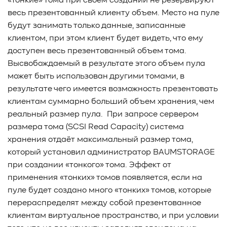
«Тонкие» тома при своем создании не резервируют
#Pure Storage
#кэширование
#SRAM
весь презентованный клиенту объем. Место на пуле
#DRAM Cache
#SLC Cache
#PLP
будут занимать только данные, записанные
#Объектное хранилище
#HTTP/TCP
#CPU
#Flash
клиентом, при этом клиент будет видеть, что ему
#Baum UDS
#оверпровижининг
#SCSI/SAS
доступен весь презентованный объем тома.
#enterprise SSD
#сonsumer SSD
#подбор СХД
Высвобождаемый в результате этого объем пула
#storage management
#Redfish
#Swordfish
может быть использован другими томами, в
#Sunfish
#SODA Foundation
#disaggregated storage
результате чего имеется возможность презентовать
#NVMe-oF
#производительность
#I/O
клиентам суммарно больший объем хранения, чем
#bandwidth
#throughput
#block size
#I/O size
реальный размер пула. При запросе сервером
#IOPs
#latency
#queue depth
#percentile
размера тома (SCSI Read Capacity) система
хранения отдаёт максимальный размер тома,
#workload
#Sprandom
#preconditioning
который установил администратор
BAUMSTORAGE
#Scality ADI
#S3 over RDMA
#GPU-Direct
при создании «тонкого» тома. Эффект от
#Guardian
#MCP-интеграция
#Киберустойчивость
применения «тонких» томов появляется, если на
#Резервное копирование
#управление СХД
пуле будет создано много «тонких» томов, которые
#стандарт
#DRAM-кэш
#EPO-safe cache
перераспределят между собой презентованное
#ArmorCache
#Mode Page 08h
#биты WCE
#RCD
клиентам виртуальное пространство, и при условии
#FUA
#Linux
#ZFS
#Windows