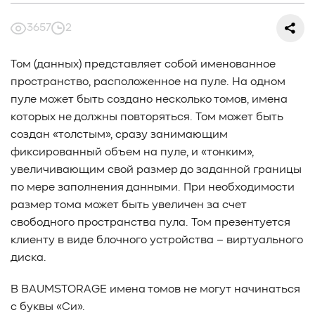
#СредниеДанные
#ШколаСХД
#БольшиеДанные
#Виртуализация
#МашинноеОбучение
3657
2
#Автоматизация
#СистемноеАдминистрирование
#ЛокальноеХранилище
#Наука
#AgenticAI
Том (данных) представляет собой именованное
#ИскусственныйИнтеллект
#AI
#LLM
пространство, расположенное на пуле. На одном
#Инновации
#Будущее
#СХД
#AllFlash
#BAUM
пуле может быть создано несколько томов, имена
#MDS
#Data
#SSD
#nvme
#enterprise
#tlc
которых не должны повторяться. Том может быть
#qlc
#plc
#zns
#dwpd
#3dxpoint
#optane
создан «толстым», сразу занимающим
#cxl
#3d-nand
#BaumTechPulse
#Baum MDS
фиксированный объем на пуле, и «тонким»,
#Baum MDS Security
#BaumMDS
#BaumUDS
увеличивающим свой размер до заданной границы
#BaumSWARM
#OFP
#pNFS
#S3
#RAG
по мере заполнения данными. При необходимости
#VectorBucket
#АгентныйИИ
#ЭкосистемаBaum
размер тома может быть увеличен за счет
#ПирамидаBaum
#WALSH
#GPU
#Medical
свободного пространства пула.
Том презентуется
#Здравоохранение
#SWARM
#RDMA
#Gartner
клиенту в виде блочного устройства – виртуального
#Storage
#NAND
#SCM
#HDD
#SATA
#SAS
диска.
#NFS
#SNIA
#scsi
#protocols
#t10
В BAUMSTORAGE имена томов не могут начинаться
#reservations
#СРК
#BaS
с буквы «Си».
#РезервноеКопирование
#HAMR
#PMR
#MAMR