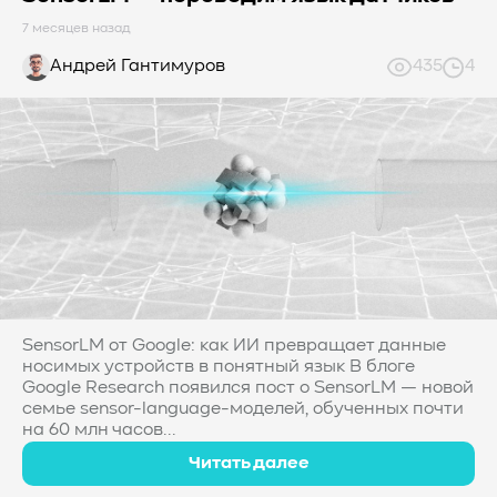
7 месяцев назад
Андрей Гантимуров
435
4
SensorLM от Google: как ИИ превращает данные
носимых устройств в понятный язык В блоге
Google Research появился пост о SensorLM — новой
семье sensor-language-моделей, обученных почти
на 60 млн часов...
Читать далее