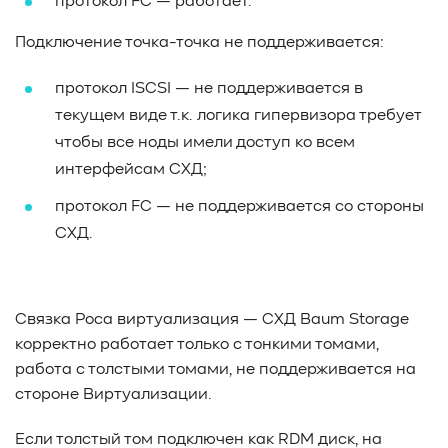
протокол FC — работает.
#TCP
#GDS
#DIF/DIX
#ZeroTrust
#AmongUs
Подключение точка-точка не поддерживается:
#SensorLM
#ЗащитаДанных
#Product
#it-инфраструктура
#коммутаторы
#Codium
протокол ISCSI — не поддерживается в
#ComputationalStorage
#StorageArchitecture
текущем виде т.к. логика гипервизора требует
#DataProcessing
#StorageOffload
#серверы
чтобы все ноды имели доступ ко всем
#DRAM
#HBM
#рынок
#NVIDIA
#Inference
интерфейсам СХД;
#KV_cache
#Long-context_LLM
#AI_datacenter
#Кибератака
#Риски
#Продукт
протокол FC — не поддерживается со стороны
#система_мониторинга
#ПО
#data fabric
СХД.
#architecture
#Tech Pulse
#Векторные базы данных
#AI-инфраструктура
#Enterprise AI
#VAST Data
#WEKA
#Hitachi Vantara
#SES
#индустрия
Связка Роса виртуализация — СХД Baum Storage
#Вычислительные накопители
корректно работает только с тонкими томами,
#Computational Storage
#ML
#VDURA
#all-flash
работа с толстыми томами, не поддерживается на
#распределенные файловые системы
#NetApp
стороне Виртуализации.
#DASE архитектура
#HPC
#система_виртуализации
#Qdrant
#Hammerspace
Если толстый том подключен как RDM диск, на