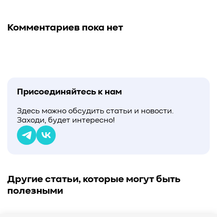
#Western Digital OptiNAND
##checkpoint
#Безопасность
#SMR
#Shingled Magnetic Recording
Комментариев пока нет
#NAS
#DM-SMR
#HM-SMR
#FDP
#RAID Offload
#Kioxia
Присоединяйтесь к нам
Здесь можно обсудить статьи и новости.
Заходи, будет интересно!
Другие статьи, которые могут быть
полезными