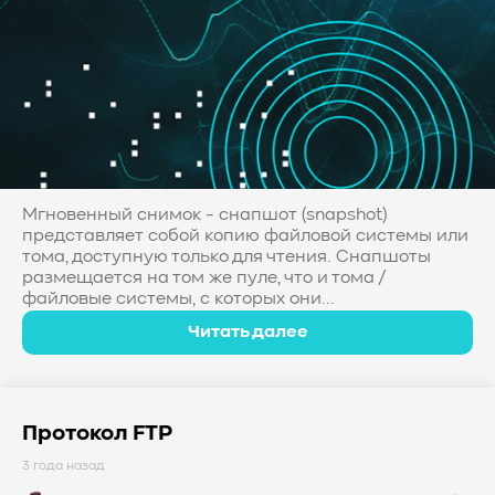
#Western Digital OptiNAND
##checkpoint
#Безопасность
#SMR
#Shingled Magnetic Recording
#NAS
#DM-SMR
#HM-SMR
#FDP
#RAID Offload
#Kioxia
Мгновенный снимок - снапшот (snapshot)
представляет собой копию файловой системы или
тома, доступную только для чтения. Снапшоты
размещается на том же пуле, что и тома /
файловые системы, с которых они...
Читать далее
Протокол FTP
3 года назад