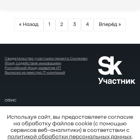
Пагинация
« Назад
1
2
3
4
Вперёд »
записей
Свидетельство участника проекта Сколково
Фонд содействия инновациям
Российский фонд развития ИТ
Выписка из реестра IT-компаний
ОФИС
Москва
EMAIL
Используя сайт, вы предоставляете согласие
info@baum.ru
на обработку файлов cookie (с помощью
АДРЕС
сервисов веб-аналитики) в соответствии с
Москва, ул. Нобеля д. 7
политикой обработки персональных данных
.