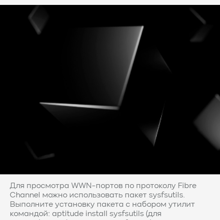
Для просмотра WWN-портов по протоколу Fibre
Channel можно использовать пакет sysfsutils.
Выполните установку пакета с набором утилит
командой: aptitude install sysfsutils (для