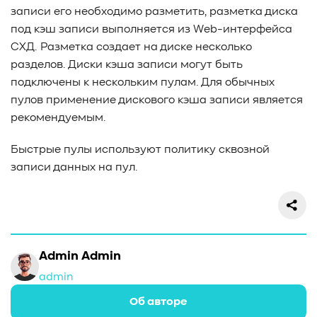
#Western Digital OptiNAND
##checkpoint
записи его необходимо разметить, разметка диска
#Безопасность
#SMR
#Shingled Magnetic Recording
под кэш записи выполняется из Web-интерфейса
#NAS
#DM-SMR
#HM-SMR
#FDP
#RAID Offload
СХД. Разметка создает на диске несколько
#Kioxia
разделов. Диски кэша записи могут быть
подключены к нескольким пулам. Для обычных
пулов применение дискового кэша записи является
рекомендуемым.
Быстрые пулы используют политику сквозной
записи данных на пул.
Admin Admin
admin
Об авторе