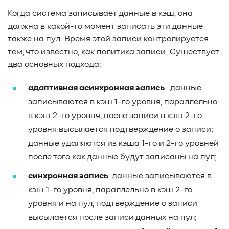
#TCP
#GDS
#DIF/DIX
#ZeroTrust
#AmongUs
Когда система записывает данные в кэш, она
#SensorLM
#ЗащитаДанных
#Product
должна в какой-то момент записать эти данные
#it-инфраструктура
#коммутаторы
#Codium
также на пул. Время этой записи контролируется
#ComputationalStorage
#StorageArchitecture
тем, что известно, как политика записи. Существует
#DataProcessing
#StorageOffload
#серверы
два основных подхода:
#DRAM
#HBM
#рынок
#NVIDIA
#Inference
адаптивная асинхронная запись
. данные
#KV_cache
#Long-context_LLM
#AI_datacenter
записываются в кэш 1-го уровня, параллельно
#Кибератака
#Риски
#Продукт
в кэш 2-го уровня, после записи в кэш 2-го
#система_мониторинга
#ПО
#data fabric
уровня высылается подтверждение о записи;
#architecture
#Tech Pulse
#Векторные базы данных
данные удаляются из кэша 1-го и 2-го уровней
#AI-инфраструктура
#Enterprise AI
#VAST Data
#WEKA
после того как данные будут записаны на пул;
#Hitachi Vantara
#SES
#индустрия
#Вычислительные накопители
синхронная запись
. данные записываются в
#Computational Storage
#ML
#VDURA
#all-flash
кэш 1-го уровня, параллельно в кэш 2-го
#распределенные файловые системы
#NetApp
уровня и на пул, подтверждение о записи
#DASE архитектура
#HPC
высылается после записи данных на пул;
#система_виртуализации
#Qdrant
#Hammerspace