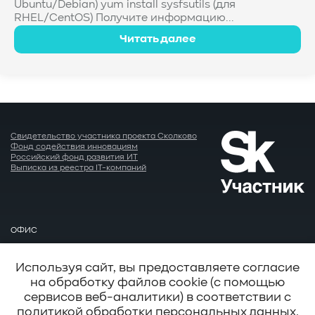
Ubuntu/Debian) yum install sysfsutils (для
RHEL/CentOS) Получите информацию...
Читать далее
Свидетельство участника проекта Сколково
Фонд содействия инновациям
Российский фонд развития ИТ
Выписка из реестра IT-компаний
ОФИС
Москва
EMAIL
Используя сайт, вы предоставляете согласие
info@baum.ru
на обработку файлов cookie (с помощью
АДРЕС
сервисов веб-аналитики) в соответствии с
Москва, ул. Нобеля д. 7
политикой обработки персональных данных
.