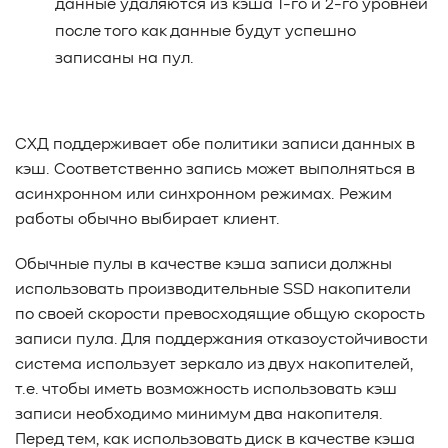
данные удаляются из кэша 1-го и 2-го уровней
#Pure Storage
#кэширование
#SRAM
после того как данные будут успешно
#DRAM Cache
#SLC Cache
#PLP
записаны на пул.
#Объектное хранилище
#HTTP/TCP
#CPU
#Flash
#Baum UDS
#оверпровижининг
#SCSI/SAS
#enterprise SSD
#сonsumer SSD
#подбор СХД
СХД поддерживает обе политики записи данных в
#storage management
#Redfish
#Swordfish
кэш. Соответственно запись может выполняться в
#Sunfish
#SODA Foundation
#disaggregated storage
асинхронном или синхронном режимах. Режим
#NVMe-oF
#производительность
#I/O
работы обычно выбирает клиент.
#bandwidth
#throughput
#block size
#I/O size
#IOPs
#latency
#queue depth
#percentile
Обычные пулы в качестве кэша записи должны
#workload
#Sprandom
#preconditioning
использовать производительные SSD накопители
#Scality ADI
#S3 over RDMA
#GPU-Direct
по своей скорости превосходящие общую скорость
#Guardian
#MCP-интеграция
#Киберустойчивость
записи пула. Для поддержания отказоустойчивости
#Резервное копирование
#управление СХД
система использует зеркало из двух накопителей,
#стандарт
#DRAM-кэш
#EPO-safe cache
т.е. чтобы иметь возможность использовать кэш
#ArmorCache
#Mode Page 08h
#биты WCE
#RCD
записи необходимо минимум два накопителя.
#FUA
#Linux
#ZFS
#Windows
Перед тем, как использовать диск в качестве кэша