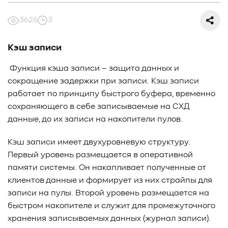
#СредниеДанные
#ШколаСХД
#БольшиеДанные
#Виртуализация
#МашинноеОбучение
3626
3
#Автоматизация
#СистемноеАдминистрирование
#ЛокальноеХранилище
#Наука
#AgenticAI
Кэш записи
#ИскусственныйИнтеллект
#AI
#LLM
#Инновации
#Будущее
#СХД
#AllFlash
#BAUM
Функция кэша записи – защита данных и
#MDS
#Data
#SSD
#nvme
#enterprise
#tlc
сокращение задержки при записи. Кэш записи
#qlc
#plc
#zns
#dwpd
#3dxpoint
#optane
работает по принципу быстрого буфера, временно
сохраняющего в себе записываемые на СХД
#cxl
#3d-nand
#BaumTechPulse
#Baum MDS
данные, до их записи на накопители пулов.
#Baum MDS Security
#BaumMDS
#BaumUDS
#BaumSWARM
#OFP
#pNFS
#S3
#RAG
Кэш записи имеет двухуровневую структуру.
#VectorBucket
#АгентныйИИ
#ЭкосистемаBaum
Первый уровень размещается в оперативной
#ПирамидаBaum
#WALSH
#GPU
#Medical
памяти системы. Он накапливает полученные от
#Здравоохранение
#SWARM
#RDMA
#Gartner
клиентов данные и формирует из них страйпы для
#Storage
#NAND
#SCM
#HDD
#SATA
#SAS
записи на пулы. Второй уровень размещается на
#NFS
#SNIA
#scsi
#protocols
#t10
быстром накопителе и служит для промежуточного
#reservations
#СРК
#BaS
хранения записываемых данных (журнал записи).
#РезервноеКопирование
#HAMR
#PMR
#MAMR