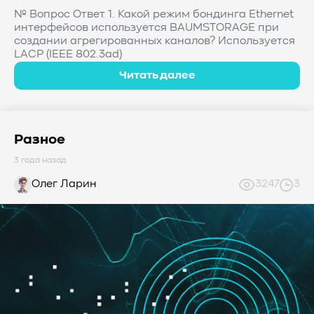
#Western Digital OptiNAND
##checkpoint
№ Вопрос Ответ 1. Какой режим бондинга Ethernet
#Безопасность
#SMR
#Shingled Magnetic Recording
интерфейсов используется BAUMSTORAGE при
создании агрегированных каналов? Используется
#NAS
#DM-SMR
#HM-SMR
#FDP
#RAID Offload
LACP (IEEE 802.3ad)
#Kioxia
Читать далее
Разное
3 года назад
Олег Ларин
3247
3