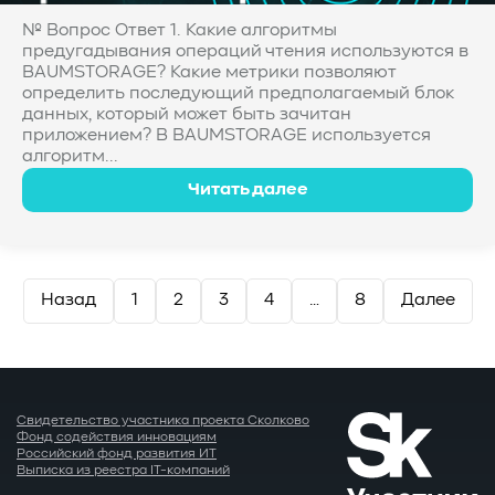
№ Вопрос Ответ 1. Какие алгоритмы
предугадывания операций чтения используются в
BAUMSTORAGE? Какие метрики позволяют
определить последующий предполагаемый блок
данных, который может быть зачитан
приложением? В BAUMSTORAGE используется
алгоритм...
Читать далее
Пагинация
Назад
1
2
3
4
…
8
Далее
записей
Свидетельство участника проекта Сколково
Фонд содействия инновациям
Российский фонд развития ИТ
Выписка из реестра IT-компаний