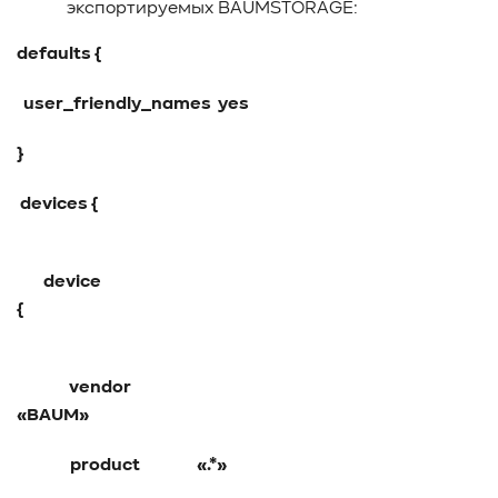
экспортируемых BAUMSTORAGE:
#Western Digital OptiNAND
##checkpoint
#Безопасность
#SMR
#Shingled Magnetic Recording
defaults {
#NAS
#DM-SMR
#HM-SMR
#FDP
user_friendly_names yes
}
devices {
device
vendor
«BAUM
product «.*»