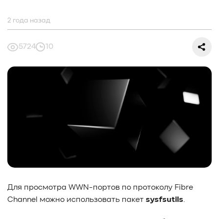
#СредниеДанные
#ШколаСХД
#БольшиеДанные
#Виртуализация
#МашинноеОбучение
2 года назад
#Автоматизация
#СистемноеАдминистрирование
#ЛокальноеХранилище
#Наука
#AgenticAI
5724
10
#ИскусственныйИнтеллект
#AI
#LLM
#Инновации
#Будущее
#СХД
#AllFlash
#BAUM
#MDS
#Data
#SSD
#nvme
#enterprise
#tlc
#qlc
#plc
#zns
#dwpd
#3dxpoint
#optane
#cxl
#3d-nand
#BaumTechPulse
#Baum MDS
#Baum MDS Security
#BaumMDS
#BaumUDS
#BaumSWARM
#OFP
#pNFS
#S3
#RAG
#VectorBucket
#АгентныйИИ
#ЭкосистемаBaum
#ПирамидаBaum
#WALSH
#GPU
#Medical
#Здравоохранение
#SWARM
#RDMA
#Gartner
#Storage
#NAND
#SCM
#HDD
#SATA
#SAS
Для просмотра WWN-портов по протоколу Fibre
#NFS
#SNIA
#scsi
#protocols
#t10
Channel можно использовать пакет
sysfsutils
.
#reservations
#СРК
#BaS
#РезервноеКопирование
#HAMR
#PMR
#MAMR