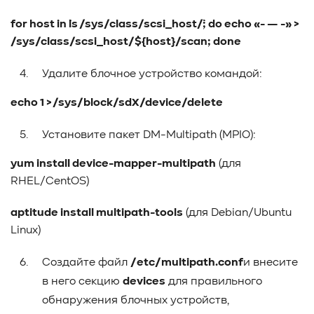
#Pure Storage
#кэширование
#SRAM
for host in `ls /sys/class/scsi_host/`; do echo «- — -» >
#DRAM Cache
#SLC Cache
#PLP
/sys/class/scsi_host/${host}/scan; done
#Объектное хранилище
#HTTP/TCP
#CPU
#Flash
#Baum UDS
#оверпровижининг
#SCSI/SAS
Удалите блочное устройство командой:
#enterprise SSD
#сonsumer SSD
#подбор СХД
#storage management
#Redfish
#Swordfish
echo 1 > /sys/block/sdX/device/delete
#Sunfish
#SODA Foundation
#disaggregated storage
Установите пакет DM-Multipath (MPIO):
#NVMe-oF
#производительность
#I/O
#bandwidth
#throughput
#block size
#I/O size
yum install device-mapper-multipath
(для
#IOPs
#latency
#queue depth
#percentile
RHEL/CentOS)
#workload
#Sprandom
#preconditioning
#Scality ADI
#S3 over RDMA
#GPU-Direct
aptitude install multipath-tools
(для Debian/Ubuntu
#Guardian
#MCP-интеграция
#Киберустойчивость
Linux)
#Резервное копирование
#управление СХД
Создайте файл
/etc/multipath.conf
и внесите
#стандарт
#DRAM-кэш
#EPO-safe cache
в него секцию
devices
для правильного
#ArmorCache
#Mode Page 08h
#биты WCE
#RCD
обнаружения блочных устройств,
#FUA
#Linux
#ZFS
#Windows