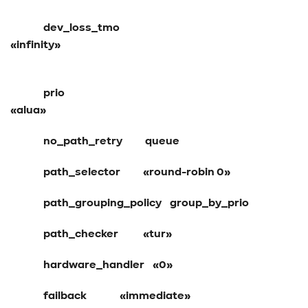
dev_loss_tmo
«infinity»
prio
«alua
no_path_retry queue
path_selector «round-robin 0»
path_grouping_policy group_by_prio
path_checker «tur»
hardware_handler «0»
failback «immediate»