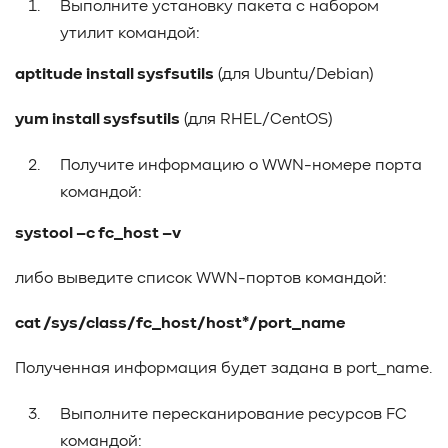
Выполните установку пакета с набором
#TCP
#GDS
#DIF/DIX
#ZeroTrust
#AmongUs
утилит командой:
#SensorLM
#ЗащитаДанных
#Product
#it-инфраструктура
#коммутаторы
#Codium
aptitude install sysfsutils
(для Ubuntu/Debian)
#ComputationalStorage
#StorageArchitecture
yum install sysfsutils
(для RHEL/CentOS)
#DataProcessing
#StorageOffload
#серверы
#DRAM
#HBM
#рынок
#NVIDIA
#Inference
Получите информацию о WWN-номере порта
#KV_cache
#Long-context_LLM
#AI_datacenter
командой:
#Кибератака
#Риски
#Продукт
#система_мониторинга
#ПО
#data fabric
systool –c fc_host –v
#architecture
#Tech Pulse
#Векторные базы данных
либо выведите список WWN-портов командой:
#AI-инфраструктура
#Enterprise AI
#VAST Data
#WEKA
#Hitachi Vantara
#SES
#индустрия
cat /sys/class/fc_host/host*/port_name
#Вычислительные накопители
#Computational Storage
#ML
#VDURA
#all-flash
Полученная информация будет задана в port_name.
#распределенные файловые системы
#NetApp
#DASE архитектура
#HPC
Выполните пересканирование ресурсов FC
#система_виртуализации
#Qdrant
#Hammerspace
командой: