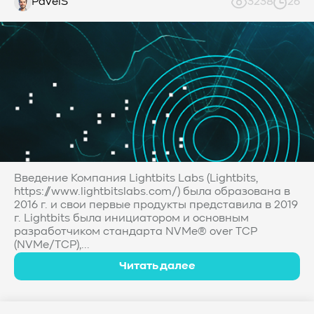
PavelS
3238
26
Введение Компания Lightbits Labs (Lightbits,
https://www.lightbitslabs.com/) была образована в
2016 г. и свои первые продукты представила в 2019
г. Lightbits была инициатором и основным
разработчиком стандарта NVMe® over TCP
(NVMe/TCP),...
Читать далее