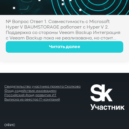
№ Вопрос Ответ 1. Совместимость с Microsoft
Hyper V BAUMSTORAGE работает с Hyper V 2.
Поддержка со стороны Veeam Baсkup Интеграция
с Veeam Backup пока не реализована, но стоит...
Читать далее
Свидетельство участника проекта Сколково
Фонд содействия инновациям
Российский фонд развития ИТ
Выписка из реестра IT-компаний
ОФИС