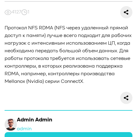
#СредниеДанные
#ШколаСХД
#БольшиеДанные
#Виртуализация
#МашинноеОбучение
4127
1
#Автоматизация
#СистемноеАдминистрирование
#ЛокальноеХранилище
#Наука
#AgenticAI
Протокол NFS RDMA (NFS через удаленный прямой
#ИскусственныйИнтеллект
#AI
#LLM
доступ к памяти) лучше всего подходит для рабочих
#Инновации
#Будущее
#СХД
#AllFlash
#BAUM
нагрузок с интенсивным использованием ЦП, когда
#MDS
#Data
#SSD
#nvme
#enterprise
#tlc
необходимо передать большой объем данных. Для
#qlc
#plc
#zns
#dwpd
#3dxpoint
#optane
работы протокола требуется использовать сетевые
#cxl
#3d-nand
#BaumTechPulse
#Baum MDS
контроллеры, в которых реализована поддержка
#Baum MDS Security
#BaumMDS
#BaumUDS
RDMA, например, контроллеры производства
#BaumSWARM
#OFP
#pNFS
#S3
#RAG
Mellanox (Nvidia) серии ConnectX.
#VectorBucket
#АгентныйИИ
#ЭкосистемаBaum
#ПирамидаBaum
#WALSH
#GPU
#Medical
#Здравоохранение
#SWARM
#RDMA
#Gartner
#Storage
#NAND
#SCM
#HDD
#SATA
#SAS
Admin Admin
#NFS
#SNIA
#scsi
#protocols
#t10
#reservations
#СРК
#BaS
admin
#РезервноеКопирование
#HAMR
#PMR
#MAMR