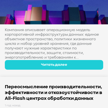
#Western Digital OptiNAND
##checkpoint
#Безопасность
#SMR
#Shingled Magnetic Recording
#NAS
#DM-SMR
#HM-SMR
#FDP
#RAID Offload
#Kioxia
Компания описывает операционную модель
корпоративной инфраструктуры данных: единое
объектное пространство, политики жизненного
цикла и набор уровней хранения, где данные
получают нужные характеристики по
производительности, защите, стоимости,
энергопотреблению и требованиям к...
Читать далее
Переосмысление производительности,
эффективности и отказоустойчивости в
All-Flash центрах обработки данных
1 год назад