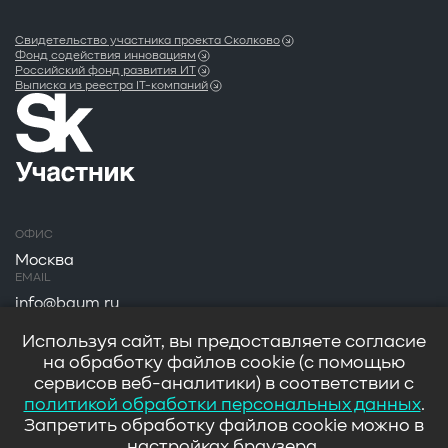
Свидетельство участника проекта Сколково
Фонд содействия инновациям
Российский фонд развития ИТ
Выписка из реестра IT-компаний
ОФИС
Москва
EMAIL
info@baum.ru
АДРЕС
Используя сайт, вы предоставляете согласие
Москва, ул. Нобеля д. 7
на обработку файлов cookie (с помощью
сервисов веб-аналитики) в соответствии с
политикой обработки персональных данных
.
Запретить обработку файлов cookie можно в
настройках браузера.