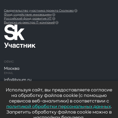
Свидетельство участника проекта Сколково
Фонд содействия инновациям
Российский фонд развития ИТ
Выписка из реестра IT-компаний
ОФИС
Москва
EMAIL
info@baum.ru
АДРЕС
Используя сайт, вы предоставляете согласие
Москва, ул. Нобеля д. 7
на обработку файлов cookie (с помощью
сервисов веб-аналитики) в соответствии с
политикой обработки персональных данных
.
Запретить обработку файлов cookie можно в
настройках браузера.