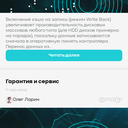
#Western Digital OptiNAND
##checkpoint
#Безопасность
#SMR
#Shingled Magnetic Recording
#NAS
#DM-SMR
#HM-SMR
#FDP
#RAID Offload
Включение кэша на запись (режим Write Back)
увеличивает производительность дисковых
#Kioxia
массивов любого типа (для HDD дисков примерно
на порядок), поскольку данные записываются
сначала в оперативную память контроллера.
Перенос данных из...
Читать далее
Гарантия и сервис
3 года назад
Олег Ларин
3122
1